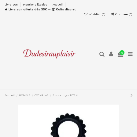
Livraison
Mentions légales
Accueil
🔥 Livraison offerte dès 35€ — 📦 Colis discret
Wishlist (
0
)
Compare (
0
)
0
Accueil
HOMME
COCKRING
3 cockrings TITAN