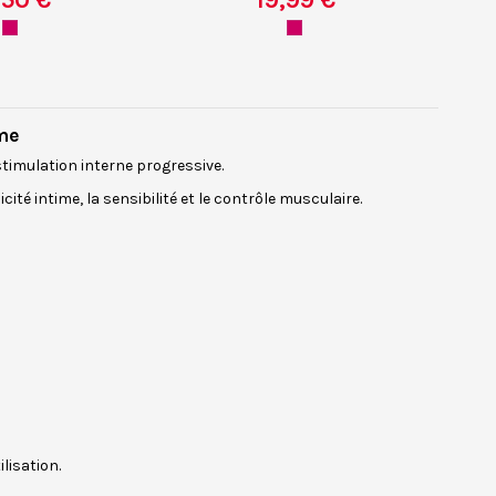
,50 €
19,99 €
me
timulation interne progressive.
ité intime, la sensibilité et le contrôle musculaire.
lisation.