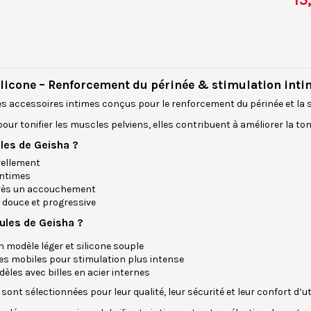
15
ilicone – Renforcement du périnée & stimulation inti
s accessoires intimes conçus pour le renforcement du périnée et la s
ur tonifier les muscles pelviens, elles contribuent à améliorer la tonic
ules de Geisha ?
rellement
intimes
près un accouchement
 douce et progressive
les de Geisha ?
un modèle léger et silicone souple
nes mobiles pour stimulation plus intense
èles avec billes en acier internes
ont sélectionnées pour leur qualité, leur sécurité et leur confort d’uti