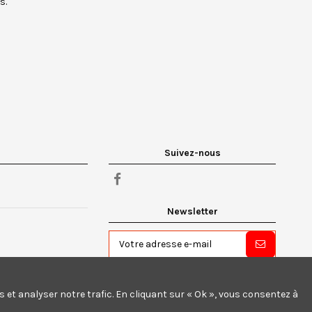
ys
.
Suivez-nous
Newsletter
Vous pouvez vous désinscrire à tout
moment. Vous trouverez pour cela nos
informations de contact dans les conditions
et analyser notre trafic. En cliquant sur « Ok », vous consentez à
d'utilisation du site.