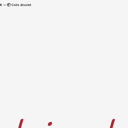
€ — 📦 Colis discret