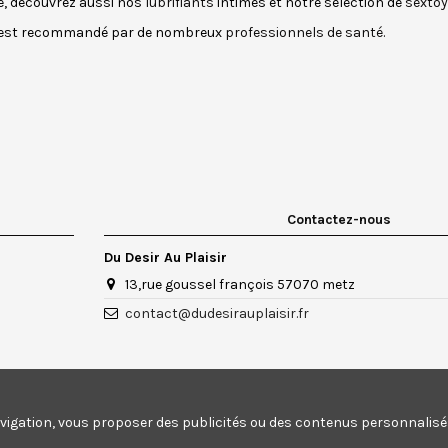
e, découvrez aussi nos
lubrifiants
intimes et notre sélection de
sexto
e est recommandé par de nombreux
professionnels de santé.
Contactez-nous
Du Desir Au Plaisir
13,rue goussel françois 57070 metz
contact@dudesirauplaisir.fr
vigation, vous proposer des publicités ou des contenus personnalisés 