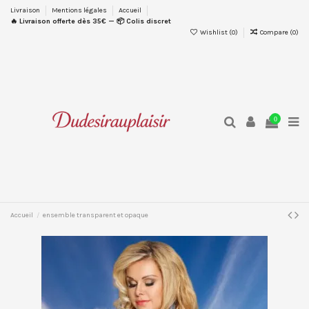
Livraison
Mentions légales
Accueil
🔥 Livraison offerte dès 35€ — 📦 Colis discret
Wishlist (
0
)
Compare (
0
)
0
Accueil
ensemble transparent et opaque