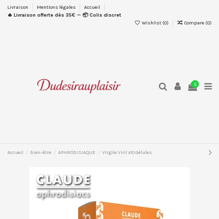
Livraison
Mentions légales
Accueil
🔥 Livraison offerte dès 35€ — 📦 Colis discret
Wishlist (
0
)
Compare (
0
)
0
Accueil
bien-être
APHRODISIAQUE
Virgile Viril x10 Gélules