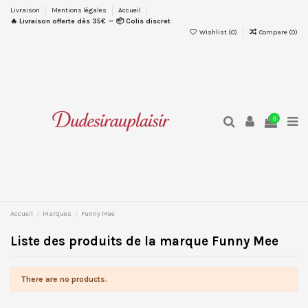
Livraison
Mentions légales
Accueil
🔥 Livraison offerte dès 35€ — 📦 Colis discret
Wishlist (
0
)
Compare (
0
)
0
Accueil
Marques
Funny Mee
Liste des produits de la marque Funny Mee
There are no products.