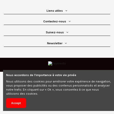
Liens utiles
Contactez-nous
Suivez-nous
Newsletter
Nous accordons de l'importance à votre vie privée
Nous utilisons des cookies pour améliorer votre expérience de navigation,
vous proposer des publicités ou des contenus personnalisés et analyser
notre trafic. En cliquant sur « Ok », vous consentez à ce que nous
utilisions des cookies.
Accept