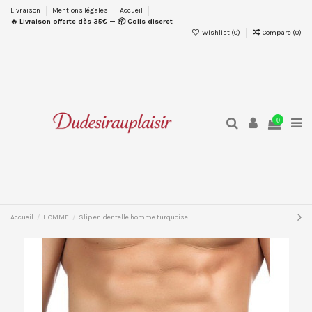
Livraison
Mentions légales
Accueil
🔥 Livraison offerte dès 35€ — 📦 Colis discret
Wishlist (
0
)
Compare (
0
)
0
Accueil
HOMME
Slip en dentelle homme turquoise