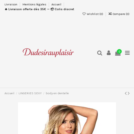
Livraison
Mentions légales
Accueil
🔥 Livraison offerte dès 35€ — 📦 Colis discret
Wishlist (
0
)
Compare (
0
)
0
Accueil
LINGERIES SEXY
body en dentelle