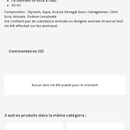
Ce lubrifiant se rince à l’eau.
50 ml
Composition :
Glycerin
,
Aqua, Acacia Senegal Gum, Carrageenan, Citric
Acid, Anisate, Sodium Levulinate
(ne contient pas de substance animale ou d'origine animale et aucun test
n'a été effectué sur les animaux).
Commentaires (0)
Aucun avis n'a été publié pour le moment.
3 autres produits dans la même catégorie :