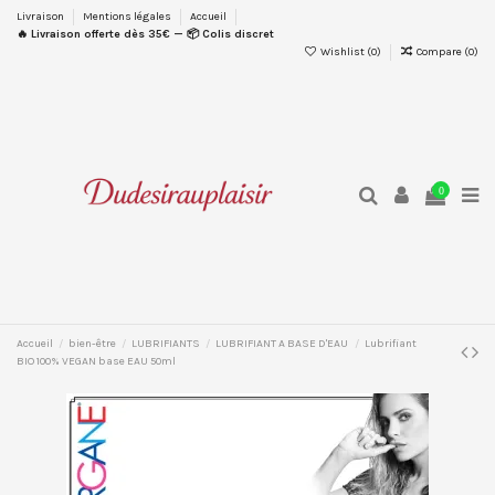
Livraison
Mentions légales
Accueil
🔥 Livraison offerte dès 35€ — 📦 Colis discret
Wishlist (
0
)
Compare (
0
)
0
Accueil
bien-être
LUBRIFIANTS
LUBRIFIANT A BASE D'EAU
Lubrifiant
BIO 100% VEGAN base EAU 50ml