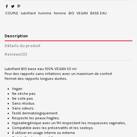
COUPLE
lubrifiant
homme
femme
BIO
VEGAN
BASE EAU
Description
Détails du produit
Reviews
(0)
Lubrifiant BIO base eau 100% VEGAN 50 ml
Pour des rapports sans irritations avec un maximum de confort.
Permet des rapports longues durées.
Vegan
Ne sèche pas.
Ne colle pas.
Sans résidus.
Sans odeurs.
Testé dermatologiquement.
Respecte les peaux fragiles.
Hypoallergénique avec un PH respectant les muqueuses vaginales,
Compatible avec les préservatifs et les sextoys.
À utiliser en usage interne ou externe.