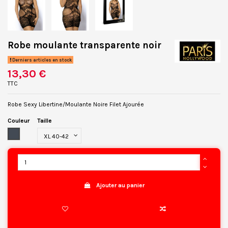
Robe moulante transparente noir
Derniers articles en stock
13,30 €
TTC
Robe Sexy Libertine/Moulante Noire Filet Ajourée
Couleur
Taille
Noir
Ajouter au panier