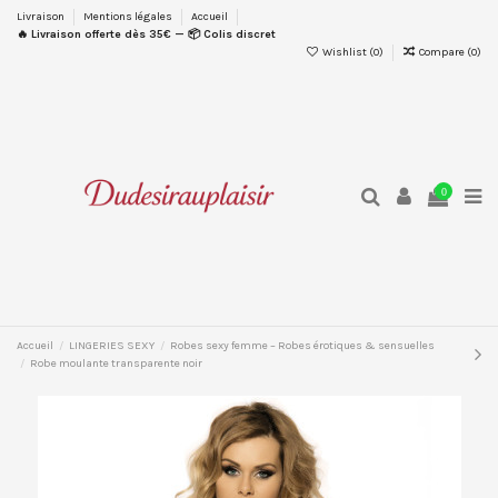
Livraison
Mentions légales
Accueil
🔥 Livraison offerte dès 35€ — 📦 Colis discret
Wishlist (
0
)
Compare (
0
)
0
Accueil
LINGERIES SEXY
Robes sexy femme – Robes érotiques & sensuelles
Robe moulante transparente noir