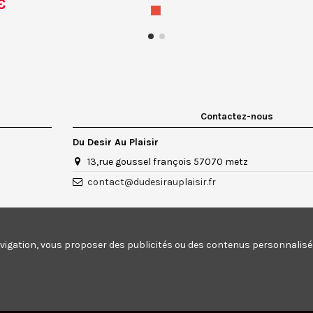
€
Contactez-nous
Du Desir Au Plaisir
13,rue goussel françois 57070 metz
contact@dudesirauplaisir.fr
vigation, vous proposer des publicités ou des contenus personnalisés 
EC ARMATURE
FINE
€