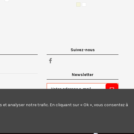
Suivez-nous
Newsletter
Vous pouvez vous désinscrire à tout
moment. Vous trouverez pour cela nos
et analyser notre trafic. En cliquant sur « Ok », vous consentez à
informations de contact dans les conditions
d'utilisation du site.