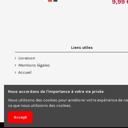
9,99 
Liens utiles
Livraison
Mentions légales
Accueil
Nous accordons de l'importance à votre vie privée
Nous utilisons des cookies pour améliorer votre expérience de na
SOUTIEN-GORGE PUSH UP
SOUTIEN-GORGE AV
ce que nous utilisions des cookies.
ET MOUSSE 
5,55 €
3,50 
Accept