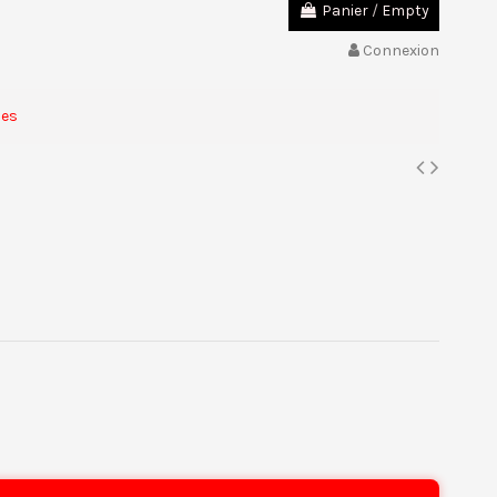
Panier
/
Empty
Connexion
des