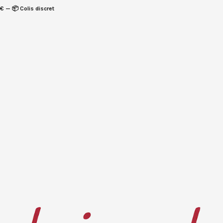
€ — 📦 Colis discret